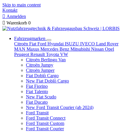
Skip to main content
Kontakt

Anmelden

Warenkorb
0
Fahrzeugmarken
Citroën
Fiat
Ford
Hyundai
ISUZU
IVECO
Land Rover
MAN
Maxus
Mercedes Benz
Mitsubishi
Nissan
Opel
Peugeot
Renault
Toyota
VW
Citroën Berlingo Van
Citroën Jumpy
Citroën Jumper
Fiat Doblò Cargo
New Fiat Doblò Cargo
Fiat Fiorino
Fiat Talento
New Fiat Scudo
Fiat Ducato
New Ford Transit Courier (ab 2024)
Ford Transit
Ford Transit Connect
Ford Transit Custom
Ford Transit Courier