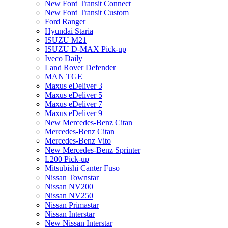
New Ford Transit Connect
New Ford Transit Custom
Ford Ranger
Hyundai Staria
ISUZU M21
ISUZU D-MAX Pick-up
Iveco Daily
Land Rover Defender
MAN TGE
Maxus eDeliver 3
Maxus eDeliver 5
Maxus eDeliver 7
Maxus eDeliver 9
New Mercedes-Benz Citan
Mercedes-Benz Citan
Mercedes-Benz Vito
New Mercedes-Benz Sprinter
L200 Pick-up
Mitsubishi Canter Fuso
Nissan Townstar
Nissan NV200
Nissan NV250
Nissan Primastar
Nissan Interstar
New Nissan Interstar