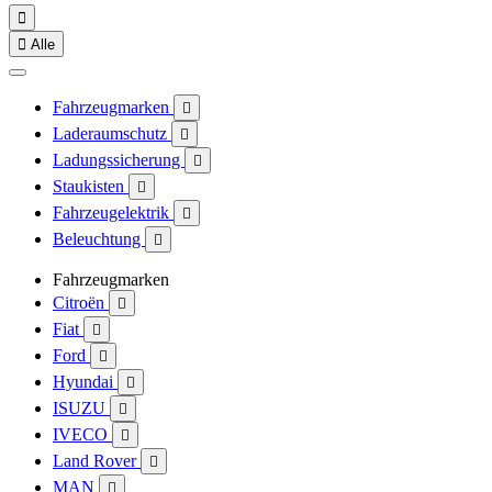


Alle
Fahrzeugmarken

Laderaumschutz

Ladungssicherung

Staukisten

Fahrzeugelektrik

Beleuchtung

Fahrzeugmarken
Citroën

Fiat

Ford

Hyundai

ISUZU

IVECO

Land Rover

MAN
