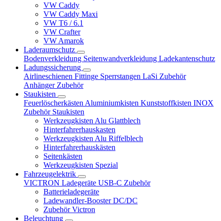
VW Caddy
VW Caddy Maxi
VW T6 / 6.1
VW Crafter
VW Amarok
Laderaumschutz
Bodenverkleidung
Seitenwandverkleidung
Ladekantenschutz
Ladungssicherung
Airlineschienen
Fittinge
Sperrstangen
LaSi Zubehör
Anhänger Zubehör
Staukisten
Feuerlöscherkästen
Aluminiumkisten
Kunststoffkisten
INOX
Zubehör Staukisten
Werkzeugkisten Alu Glattblech
Hinterfahrerhauskasten
Werkzeugkisten Alu Riffelblech
Hinterfahrerhauskästen
Seitenkästen
Werkzeugkisten Spezial
Fahrzeugelektrik
VICTRON Ladegeräte
USB-C
Zubehör
Batterieladegeräte
Ladewandler-Booster DC/DC
Zubehör Victron
Beleuchtung