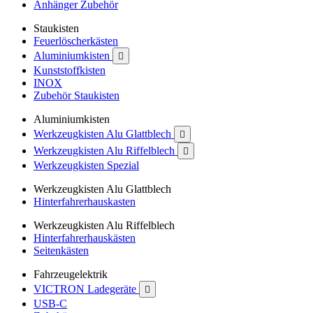
Anhänger Zubehör
Staukisten
Feuerlöscherkästen
Aluminiumkisten

Kunststoffkisten
INOX
Zubehör Staukisten
Aluminiumkisten
Werkzeugkisten Alu Glattblech

Werkzeugkisten Alu Riffelblech

Werkzeugkisten Spezial
Werkzeugkisten Alu Glattblech
Hinterfahrerhauskasten
Werkzeugkisten Alu Riffelblech
Hinterfahrerhauskästen
Seitenkästen
Fahrzeugelektrik
VICTRON Ladegeräte

USB-C