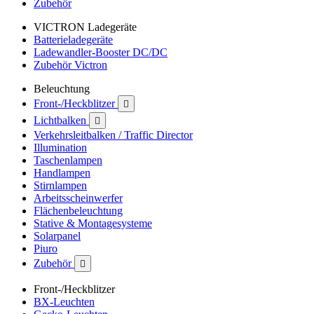
Zubehör
VICTRON Ladegeräte
Batterieladegeräte
Ladewandler-Booster DC/DC
Zubehör Victron
Beleuchtung
Front-/Heckblitzer

Lichtbalken

Verkehrsleitbalken / Traffic Director
Illumination
Taschenlampen
Handlampen
Stirnlampen
Arbeitsscheinwerfer
Flächenbeleuchtung
Stative & Montagesysteme
Solarpanel
Piuro
Zubehör

Front-/Heckblitzer
BX-Leuchten