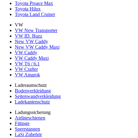
Toyota Proace Max
Toyota Hilux
Toyota Land Cruiser
VW
VW New Transporter
VW ID. Buzz
New VW Caddy
New VW Caddy Maxi
VW Caddy
VW Caddy Maxi
VW T6 / 6.1
VW Crafter
VW Amarok
Laderaumschutz
Bodenverkleidung
Seitenwandverkleidung
Ladekantenschutz
Ladungssicherung
Airlineschienen
Fittinge
Sperrstangen
LaSi Zubehör