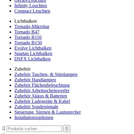
Gecko-Leuchten
Infinity Leuchten
Compact Leuchten
Lichtbalken
Tornado-Mikrobar
Tornado B47
Tornado B110
Tornado B150
Evolve Lichtbalken
Spartan Lichtbalken
DSFX Lichtbalken
Zubehör
Zubehör Taschen- & Stirnlampen
Zubehör Handlampen
Zubehör Flächenbeleuchtung
Zubehör Arbeitsscheinwerfer
Zubehör Akkus & Batterien
Zubehör Ladegeräte & Kabel
Zubehör Sondersignale
Steuerung, Sirenen & Lautsprecher
Installationsoptionen

