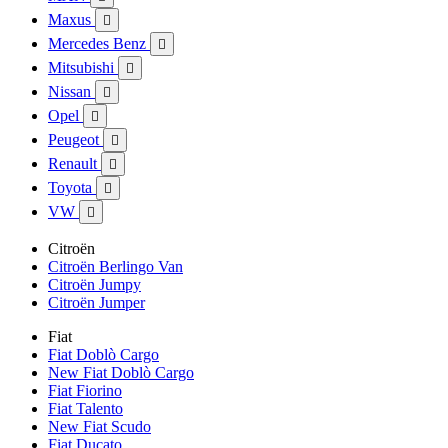
Maxus

Mercedes Benz

Mitsubishi

Nissan

Opel

Peugeot

Renault

Toyota

VW

Citroën
Citroën Berlingo Van
Citroën Jumpy
Citroën Jumper
Fiat
Fiat Doblò Cargo
New Fiat Doblò Cargo
Fiat Fiorino
Fiat Talento
New Fiat Scudo
Fiat Ducato