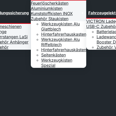
Feuerlöscherkästen
Aluminiumkisten
dungssicherung
Fahrzeugelekt
Kunststoffkisten
INOX
Zubehör Staukisten
VICTRON Lade
Werkzeugkisten Alu
ineschienen
USB-C
Zubehö
Glattblech
inge
Batteriel
Hinterfahrerhauskasten
rrstangen
LaSi
Ladewand
Werkzeugkisten Alu
ehör
Anhänger
Booster 
Riffelblech
ehör
Zubehör V
Hinterfahrerhauskästen
Seitenkästen
Werkzeugkisten
Spezial