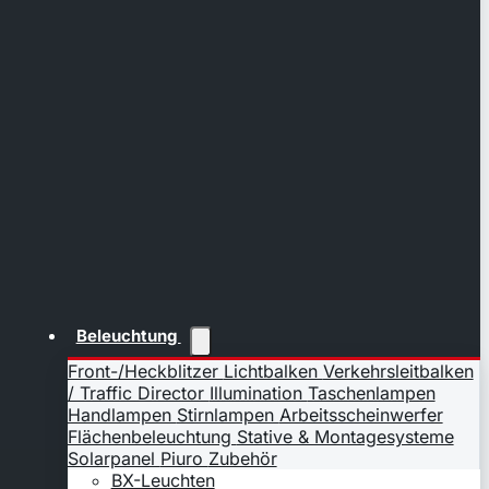
Beleuchtung
Front-/Heckblitzer
Lichtbalken
Verkehrsleitbalken
/ Traffic Director
Illumination
Taschenlampen
Handlampen
Stirnlampen
Arbeitsscheinwerfer
Flächenbeleuchtung
Stative & Montagesysteme
Solarpanel
Piuro
Zubehör
BX-Leuchten