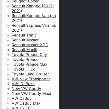
Peugeot Boxer
Renault Kangoo (2013-
2021)
Renault Kangoo Van (ab
2021)
Renault Express Van (ab
2021)
Renault Trafic
Renault Master
Renault Master XDD
Renault Maxiti
Toyota Proace City
Toyota Proace
Toyota Proace Max
Toyota Hilux
Toyota Land Cruiser
VW New Transporter
VW ID. Buzz
New VW Caddy
New VW Caddy Maxi
VW Caddy
VW Caddy Maxi
VW T6 / 6.1