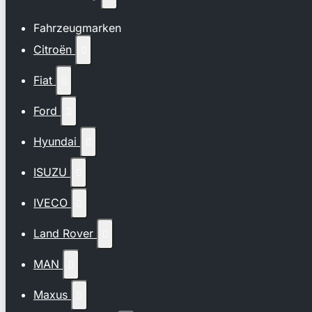
Fahrzeugmarken
Citroën

Fiat

Ford

Hyundai

ISUZU

IVECO

Land Rover

MAN

Maxus
