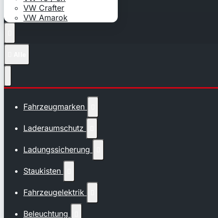
VW Crafter
VW Amarok


Alle
Fahrzeugmarken

Laderaumschutz

Ladungssicherung

Staukisten

Fahrzeugelektrik

Beleuchtung
