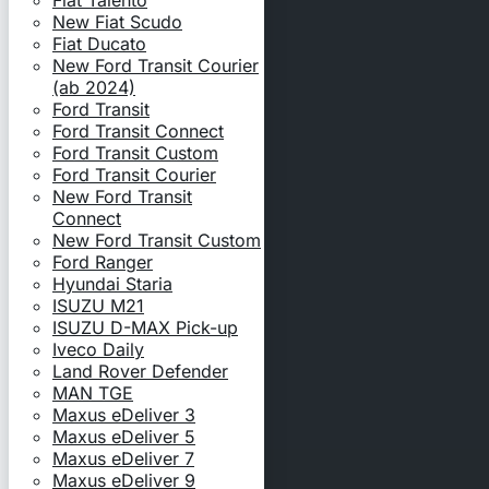
Fiat Talento
New Fiat Scudo
Fiat Ducato
New Ford Transit Courier
(ab 2024)
Ford Transit
Ford Transit Connect
Ford Transit Custom
Ford Transit Courier
New Ford Transit
Connect
New Ford Transit Custom
Ford Ranger
Hyundai Staria
ISUZU M21
ISUZU D-MAX Pick-up
Iveco Daily
Land Rover Defender
MAN TGE
Maxus eDeliver 3
Maxus eDeliver 5
Maxus eDeliver 7
Maxus eDeliver 9