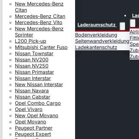
New Mercedes-Benz
Citan
La
Mercedes-Benz Citan
Mercedes-Benz Vito
Laderaumschutz
New Mercedes-Benz
Airl
Sprinter
Bodenverkleidung
Fitt
L200 Pick-up
Seitenwandverkleidung
Spe
Mitsubishi Canter Fuso
Ladekantenschutz
Zub
Nissan Townstar
Zub
Nissan NV200
Nissan NV250
Nissan Primastar
Nissan Interstar
New Nissan Interstar
Nissan Navara
Nissan Cabstar
Opel Combo Cargo
Opel Vivaro
New Opel Movano
Opel Movano
Peugeot Partner
Peugeot Expert