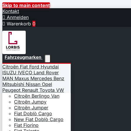
Skip to main content
Kontakt

Anmelden

Warenkorb
0
Fahrzeugmarken
Citroën
Fiat
Ford
Hyundai
ISUZU
IVECO
Land Rover
MAN
Maxus
Mercedes Benz
Mitsubishi
Nissan
Opel
Peugeot
Renault
Toyota
VW
Citroën Berlingo Van
Citroën Jumpy
Citroën Jumper
Fiat Doblò Cargo
New Fiat Doblò Cargo
Fiat Fiorino