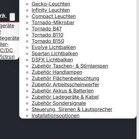
Gecko-Leuchten
Infinity Leuchten
rik
Compact Leuchten
Tornado-Mikrobar
geräte
Tornado B47
r
Tornado B110
adegeräte
Tornado B150
ler-
Evolve Lichtbalken
DC/DC
Spartan Lichtbalken
ictron
DSFX Lichtbalken
Zubehör Taschen- & Stirnlampen
Zubehör Handlampen
Zubehör Flächenbeleuchtung
Zubehör Arbeitsscheinwerfer
Zubehör Akkus & Batterien
Zubehör Ladegeräte & Kabel
Zubehör Sondersignale
Steuerung, Sirenen & Lautsprecher
Installationsoptionen