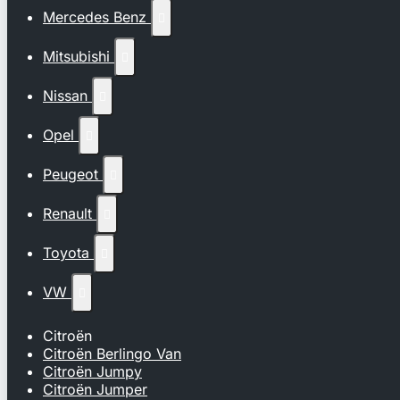
Mercedes Benz

Mitsubishi

Nissan

Opel

Peugeot

Renault

Toyota

VW

Citroën
Citroën Berlingo Van
Citroën Jumpy
Citroën Jumper