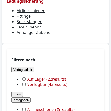
Ladungssicherung
Airlineschienen
Fittinge
Sperrstangen
LaSi Zubehör
Anhänger Zubehör
Filtern nach
Verfügbarkeit
Auf Lager
(22
results
)
Verfügbar
(43
results
)
Preis
Kategorien
Airlineschienen
(9
results
)