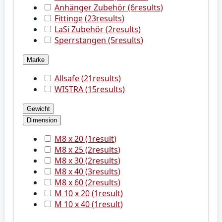
Anhänger Zubehör
(6
results
)
Fittinge
(23
results
)
LaSi Zubehör
(2
results
)
Sperrstangen
(5
results
)
Marke
Allsafe
(21
results
)
WISTRA
(15
results
)
Gewicht
Dimension
M8 x 20
(1
result
)
M8 x 25
(2
results
)
M8 x 30
(2
results
)
M8 x 40
(3
results
)
M8 x 60
(2
results
)
M 10 x 20
(1
result
)
M 10 x 40
(1
result
)