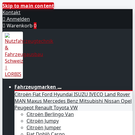
Skip to main content
Kontakt

Anmelden

Warenkorb
0
Fahrzeugmarken
Citroën
Fiat
Ford
Hyundai
ISUZU
IVECO
Land Rover
MAN
Maxus
Mercedes Benz
Mitsubishi
Nissan
Opel
Peugeot
Renault
Toyota
VW
Citroën Berlingo Van
Citroën Jumpy
Citroën Jumper
Fiat Doblò Cargo