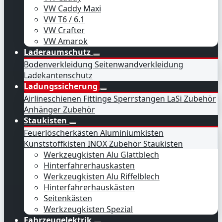
VW Caddy Maxi
VW T6 / 6.1
VW Crafter
VW Amarok
Laderaumschutz
Bodenverkleidung
Seitenwandverkleidung
Ladekantenschutz
Ladungssicherung
Airlineschienen
Fittinge
Sperrstangen
LaSi Zubehör
Anhänger Zubehör
Staukisten
Feuerlöscherkästen
Aluminiumkisten
Kunststoffkisten
INOX
Zubehör Staukisten
Werkzeugkisten Alu Glattblech
Hinterfahrerhauskasten
Werkzeugkisten Alu Riffelblech
Hinterfahrerhauskästen
Seitenkästen
Werkzeugkisten Spezial
Fahrzeugelektrik