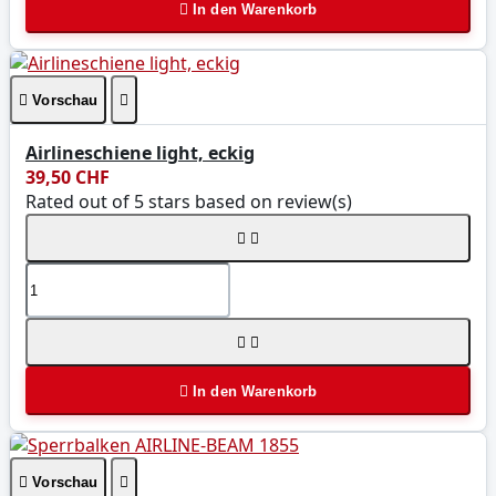

In den Warenkorb

Vorschau

Airlineschiene light, eckig
39,50 CHF
Rated
out of 5 stars based on
review(s)





In den Warenkorb

Vorschau
