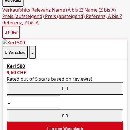
Relevanz
Verkaufshits
Relevanz
Name (A bis Z)
Name (Z bis A)
Preis (aufsteigend)
Preis (absteigend)
Referenz, A bis Z
Referenz, Z bis A

Filter

Vorschau

Kerl 500
9,60 CHF
Rated
out of 5 stars based on
review(s)





In den Warenkorb