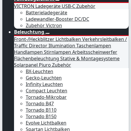
VICTRON Ladegeräte
USB-C
Zubehör
Batterieladegeräte
Ladewandler-Booster DC/DC
Zubehör Victron
Beleuchtung
Front-/Heckblitzer
Lichtbalken
Verkehrsleitbalken /
Traffic Director
Illumination
Taschenlampen
Handlampen
Stirnlampen
Arbeitsscheinwerfer
Flächenbeleuchtung
Stative & Montagesysteme
Solarpanel
Piuro
Zubehör
BX-Leuchten
Gecko-Leuchten
Infinity Leuchten
Compact Leuchten
Tornado-Mikrobar
Tornado B47
Tornado B110
Tornado B150
Evolve Lichtbalken
Spartan Lichtbalken