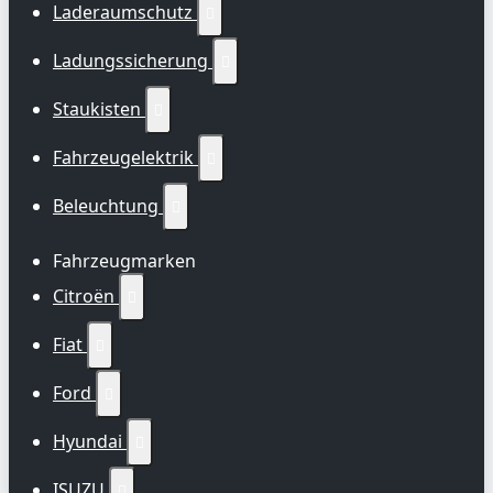
Laderaumschutz

Ladungssicherung

Staukisten

Fahrzeugelektrik

Beleuchtung

Fahrzeugmarken
Citroën

Fiat

Ford

Hyundai

ISUZU
