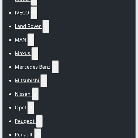
IVECO

Land Rover

MAN

Maxus

Mercedes Benz

Mitsubishi

Nissan

Opel

Peugeot

Renault
