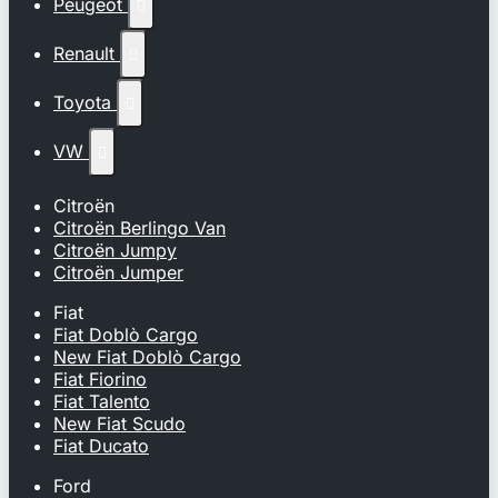
Peugeot

Renault

Toyota

VW

Citroën
Citroën Berlingo Van
Citroën Jumpy
Citroën Jumper
Fiat
Fiat Doblò Cargo
New Fiat Doblò Cargo
Fiat Fiorino
Fiat Talento
New Fiat Scudo
Fiat Ducato
Ford