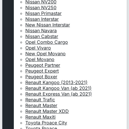
Nissan NV200
Nissan NV250
Nissan Primastar
Nissan Interstar
New Nissan Interstar
Nissan Navara
Nissan Cabstar
Opel Combo Cargo
Opel Vivaro
New Opel Movano
Opel Movano
Peugeot Partner
Peugeot Expert
Peugeot Boxer
Renault Kangoo (2013-2021)
Renault Kangoo Van (ab 2021)
Renault Express Van (ab 2021)
Renault Trafic
Renault Master
Renault Master XDD
Renault Maxiti
Toyota Proace City
Toyota Proace