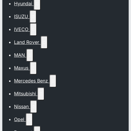
Hyundai

ISUZU

IVECO

Land Rover

MAN

Maxus

Mercedes Benz

Mitsubishi

Nissan

Opel
