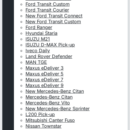
Ford Transit Custom
Ford Transit Courier
New Ford Transit Connect
New Ford Transit Custom
Ford Ranger
Hyundai Staria
ISUZU M21
ISUZU D-MAX Pick-up
Iveco Daily
Land Rover Defender
MAN TGE
Maxus eDeliver 3
Maxus eDeliver 5
Maxus eDeliver 7
Maxus eDeliver 9
New Mercedes-Benz Citan
Mercedes-Benz Citan
Mercedes-Benz Vito
New Mercedes-Benz Sprinter
L200 Pick-up
Mitsubishi Canter Fuso
Nissan Townstar