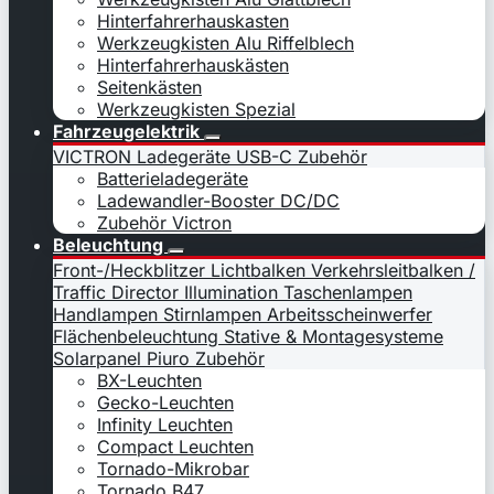
Hinterfahrerhauskasten
Werkzeugkisten Alu Riffelblech
Hinterfahrerhauskästen
Seitenkästen
Werkzeugkisten Spezial
Fahrzeugelektrik
VICTRON Ladegeräte
USB-C
Zubehör
Batterieladegeräte
Ladewandler-Booster DC/DC
Zubehör Victron
Beleuchtung
Front-/Heckblitzer
Lichtbalken
Verkehrsleitbalken /
Traffic Director
Illumination
Taschenlampen
Handlampen
Stirnlampen
Arbeitsscheinwerfer
Flächenbeleuchtung
Stative & Montagesysteme
Solarpanel
Piuro
Zubehör
BX-Leuchten
Gecko-Leuchten
Infinity Leuchten
Compact Leuchten
Tornado-Mikrobar
Tornado B47