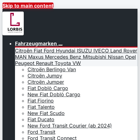
Skip to main content
Fahrzeugmarken
Citroën
Fiat
Ford
Hyundai
ISUZU
IVECO
Land Rover
MAN
Maxus
Mercedes Benz
Mitsubishi
Nissan
Opel
Peugeot
Renault
Toyota
VW
Citroën Berlingo Van
Citroën Jumpy
Citroën Jumper
Fiat Doblò Cargo
New Fiat Doblò Cargo
Fiat Fiorino
Fiat Talento
New Fiat Scudo
Fiat Ducato
New Ford Transit Courier (ab 2024)
Ford Transit
Ford Transit Connect