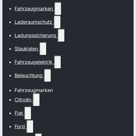
Fahrzeugmarken

Laderaumschutz

Ladungssicherung

Staukisten

Fahrzeugelektrik

Beleuchtung

Fahrzeugmarken
Citroën

Fiat

Ford
