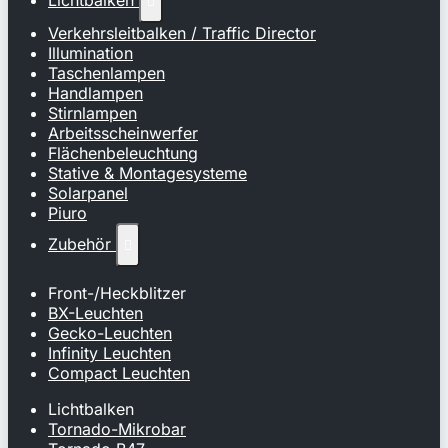
Lichtbalken

Verkehrsleitbalken / Traffic Director
Illumination
Taschenlampen
Handlampen
Stirnlampen
Arbeitsscheinwerfer
Flächenbeleuchtung
Stative & Montagesysteme
Solarpanel
Piuro
Zubehör

Front-/Heckblitzer
BX-Leuchten
Gecko-Leuchten
Infinity Leuchten
Compact Leuchten
Lichtbalken
Tornado-Mikrobar