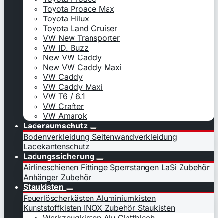
Toyota Proace Max
Toyota Hilux
Toyota Land Cruiser
VW New Transporter
VW ID. Buzz
New VW Caddy
New VW Caddy Maxi
VW Caddy
VW Caddy Maxi
VW T6 / 6.1
VW Crafter
VW Amarok
Laderaumschutz
Bodenverkleidung
Seitenwandverkleidung
Ladekantenschutz
Ladungssicherung
Airlineschienen
Fittinge
Sperrstangen
LaSi Zubehör
Anhänger Zubehör
Staukisten
Feuerlöscherkästen
Aluminiumkisten
Kunststoffkisten
INOX
Zubehör Staukisten
Werkzeugkisten Alu Glattblech