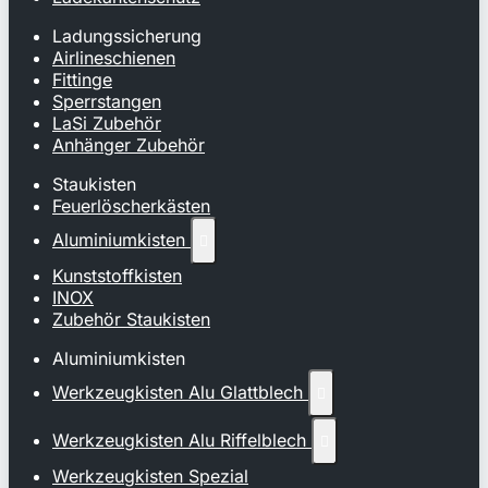
Ladungssicherung
Airlineschienen
Fittinge
Sperrstangen
LaSi Zubehör
Anhänger Zubehör
Staukisten
Feuerlöscherkästen
Aluminiumkisten

Kunststoffkisten
INOX
Zubehör Staukisten
Aluminiumkisten
Werkzeugkisten Alu Glattblech

Werkzeugkisten Alu Riffelblech

Werkzeugkisten Spezial