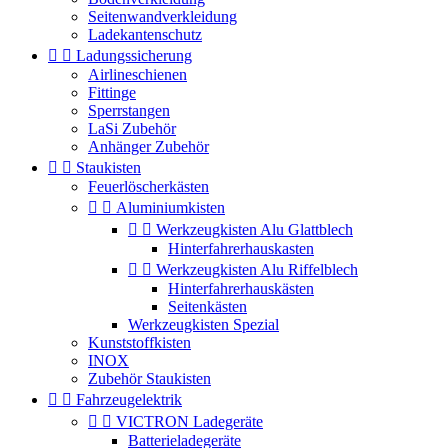
Seitenwandverkleidung
Ladekantenschutz


Ladungssicherung
Airlineschienen
Fittinge
Sperrstangen
LaSi Zubehör
Anhänger Zubehör


Staukisten
Feuerlöscherkästen


Aluminiumkisten


Werkzeugkisten Alu Glattblech
Hinterfahrerhauskasten


Werkzeugkisten Alu Riffelblech
Hinterfahrerhauskästen
Seitenkästen
Werkzeugkisten Spezial
Kunststoffkisten
INOX
Zubehör Staukisten


Fahrzeugelektrik


VICTRON Ladegeräte
Batterieladegeräte