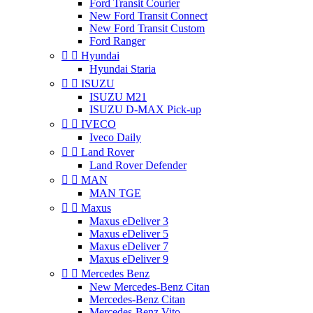
Ford Transit Courier
New Ford Transit Connect
New Ford Transit Custom
Ford Ranger


Hyundai
Hyundai Staria


ISUZU
ISUZU M21
ISUZU D-MAX Pick-up


IVECO
Iveco Daily


Land Rover
Land Rover Defender


MAN
MAN TGE


Maxus
Maxus eDeliver 3
Maxus eDeliver 5
Maxus eDeliver 7
Maxus eDeliver 9


Mercedes Benz
New Mercedes-Benz Citan
Mercedes-Benz Citan
Mercedes-Benz Vito