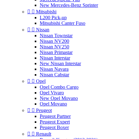
New Mercedes-Benz Sprinter


Mitsubishi
L200 Pick-up
Mitsubishi Canter Fuso


Nissan
Nissan Townstar
Nissan NV200
Nissan NV250
Nissan Primastar
Nissan Interstar
New Nissan Interstar
Nissan Navara
Nissan Cabstar


Opel
Opel Combo Cargo
Opel Vivaro
New Opel Movano
Opel Movano


Peugeot
Peugeot Partner
Peugeot Expert
Peugeot Boxer


Renault