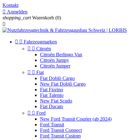
Kontakt

Anmelden
shopping_cart
Warenkorb
(0)



Fahrzeugmarken


Citroën
Citroën Berlingo Van
Citroën Jumpy
Citroën Jumper


Fiat
Fiat Doblò Cargo
New Fiat Doblò Cargo
Fiat Fiorino
Fiat Talento
New Fiat Scudo
Fiat Ducato


Ford
New Ford Transit Courier (ab 2024)
Ford Transit
Ford Transit Connect
Ford Transit Custom