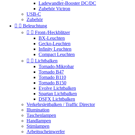
Ladewandler-Booster DC/DC
Zubehör Victron
USB-C
Zubehör


Beleuchtung


Front-/Heckblitzer
BX-Leuchten
Gecko-Leuchten
Infinity Leuchten
Compact Leuchten


Lichtbalken
Tornado-Mikrobar
Tornado B47
Tornado B110
Tornado B150
Evolve Lichtbalken
Spartan Lichtbalken
DSFX Lichtbalken
Verkehrsleitbalken / Traffic Director
Illumination
Taschenlampen
Handlampen
Stirnlampen
Arbeitsscheinwerfer