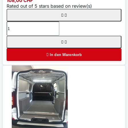
108,00 CHF
Rated
out of 5 stars based on
review(s)





In den Warenkorb