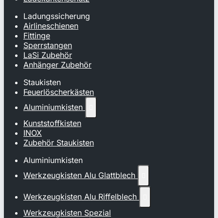
Ladungssicherung
Airlineschienen
Fittinge
Sperrstangen
LaSi Zubehör
Anhänger Zubehör
Staukisten
Feuerlöscherkästen
Aluminiumkisten

Kunststoffkisten
INOX
Zubehör Staukisten
Aluminiumkisten
Werkzeugkisten Alu Glattblech

Werkzeugkisten Alu Riffelblech

Werkzeugkisten Spezial