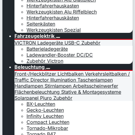
Hinterfahrerhauskasten
Werkzeugkisten Alu Riffelblech
Hinterfahrerhauskästen
Seitenkästen
Werkzeugkisten Spezial
Fahrzeugelektrik
VICTRON Ladegeräte
USB-C
Zubehör
Batterieladegeräte
Ladewandler-Booster DC/DC
Zubehör Victron
Beleuchtung
Front-/Heckblitzer
Lichtbalken
Verkehrsleitbalken /
Traffic Director
Illumination
Taschenlampen
Handlampen
Stirnlampen
Arbeitsscheinwerfer
Flächenbeleuchtung
Stative & Montagesysteme
Solarpanel
Piuro
Zubehör
BX-Leuchten
Gecko-Leuchten
Infinity Leuchten
Compact Leuchten
Tornado-Mikrobar
Tornado B47