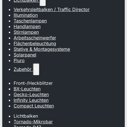
Lichtbalken

Verkehrsleitbalken / Traffic Director
Illumination
Taschenlampen
Handlampen
Stirnlampen
Arbeitsscheinwerfer
Flächenbeleuchtung
Stative & Montagesysteme
Solarpanel
Piuro
Zubehör

Front-/Heckblitzer
BX-Leuchten
Gecko-Leuchten
Infinity Leuchten
Compact Leuchten
Lichtbalken
Tornado-Mikrobar