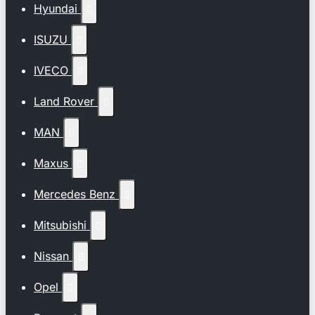
Hyundai

ISUZU

IVECO

Land Rover

MAN

Maxus

Mercedes Benz

Mitsubishi

Nissan

Opel
