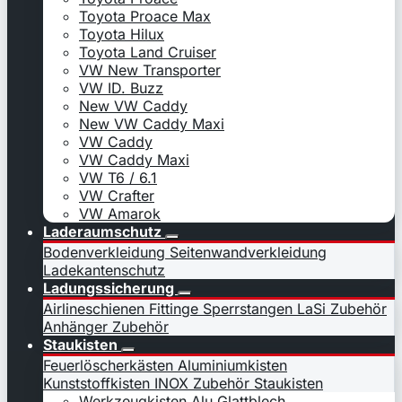
Toyota Proace Max
Toyota Hilux
Toyota Land Cruiser
VW New Transporter
VW ID. Buzz
New VW Caddy
New VW Caddy Maxi
VW Caddy
VW Caddy Maxi
VW T6 / 6.1
VW Crafter
VW Amarok
Laderaumschutz
Bodenverkleidung
Seitenwandverkleidung
Ladekantenschutz
Ladungssicherung
Airlineschienen
Fittinge
Sperrstangen
LaSi Zubehör
Anhänger Zubehör
Staukisten
Feuerlöscherkästen
Aluminiumkisten
Kunststoffkisten
INOX
Zubehör Staukisten
Werkzeugkisten Alu Glattblech