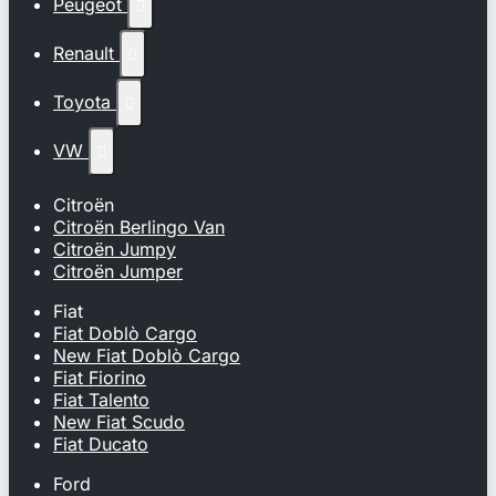
Peugeot

Renault

Toyota

VW

Citroën
Citroën Berlingo Van
Citroën Jumpy
Citroën Jumper
Fiat
Fiat Doblò Cargo
New Fiat Doblò Cargo
Fiat Fiorino
Fiat Talento
New Fiat Scudo
Fiat Ducato
Ford